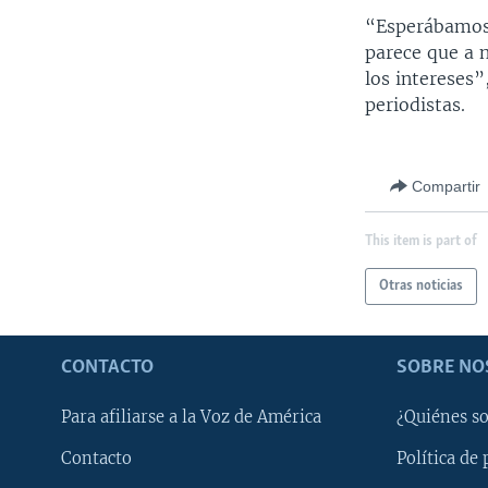
“Esperábamos 
parece que a n
los intereses”
periodistas.
Compartir
This item is part of
Otras noticias
CONTACTO
SOBRE NO
Para afiliarse a la Voz de América
¿Quiénes s
Contacto
Política de 