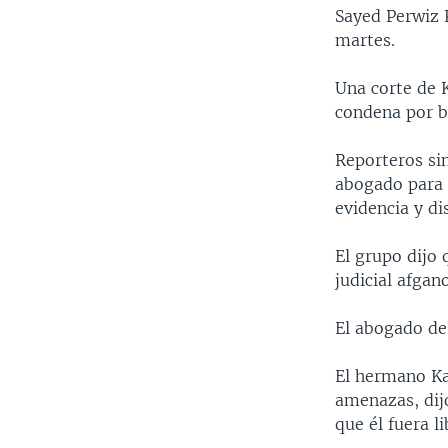
MULTIMEDIA
VENEZUELA
NICARAGUA
ECONOMÍA
Sayed Perwiz 
martes.
PROGRAMAS TV
BRASIL
ENTRETENIMIENTO Y CULTURA
VIDEOS
RADIO
TECNOLOGÍA
FOTOGRAFÍA
EL MUNDO AL DÍA
Una corte de 
condena por b
DIRECT
DEPORTES
AUDIOS
FORO INTERAMERICANO
AVANCE INFORMATIVO
DOCUMENTALES DE LA VOA
CIENCIA Y SALUD
VISIÓN 360
AUDIONOTICIAS
Reporteros si
abogado para a
LAS CLAVES
BUENOS DÍAS AMÉRICA
evidencia y di
PANORAMA
ESTADOS UNIDOS AL DÍA
El grupo dijo 
EL MUNDO AL DÍA [RADIO]
judicial afgano
FORO [RADIO]
El abogado de
DEPORTIVO INTERNACIONAL
NOTA ECONÓMICA
El hermano Ka
amenazas, dij
ENTRETENIMIENTO
que él fuera l