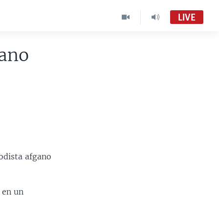
LIVE
gano
odista afgano
 en un