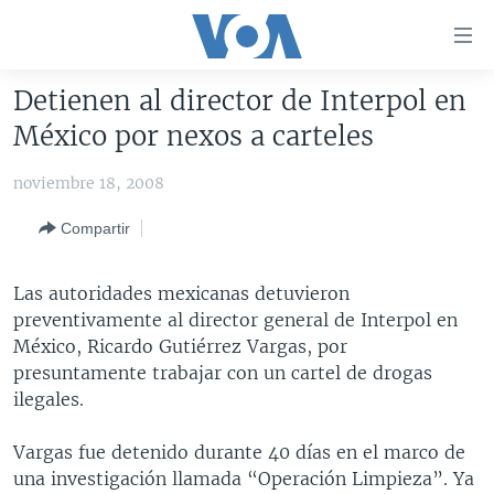
Enlaces
para
accesibilidad
Detienen al director de Interpol en
Salte
AMÉRICA DEL NORTE
México por nexos a carteles
al
ELECCIONES EEUU 2024
EEUU
contenido
noviembre 18, 2008
principal
VOA VERIFICA
MÉXICO
ELECCIONES EEUU
Salte
Compartir
AMÉRICA LATINA
HAITÍ
VOTO DIVIDIDO
VOA VERIFICA UCRANIA/RUSIA
al
navegador
CHINA EN AMÉRICA LATINA
VOA VERIFICA INMIGRACIÓN
ARGENTINA
Las autoridades mexicanas detuvieron
principal
CENTROAMÉRICA
VOA VERIFICA AMÉRICA LATINA
BOLIVIA
preventivamente al director general de Interpol en
Salte
México, Ricardo Gutiérrez Vargas, por
a
OTRAS SECCIONES
COLOMBIA
COSTA RICA
presuntamente trabajar con un cartel de drogas
búsqueda
ESPECIALES DE LA VOA
CHILE
EL SALVADOR
INMIGRACIÓN
ilegales.
LIBERTAD DE PRENSA
PERÚ
GUATEMALA
LIBERTAD DE PRENSA
Vargas fue detenido durante 40 días en el marco de
UCRANIA
ECUADOR
HONDURAS
MUNDO
una investigación llamada “Operación Limpieza”. Ya