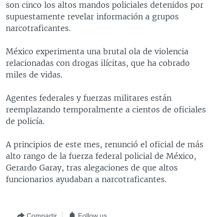
son cinco los altos mandos policiales detenidos por
MULTIMEDIA
VENEZUELA
NICARAGUA
ECONOMÍA
supuestamente revelar información a grupos
PROGRAMAS TV
BRASIL
ENTRETENIMIENTO Y CULTURA
VIDEOS
narcotraficantes.
RADIO
TECNOLOGÍA
FOTOGRAFÍA
EL MUNDO AL DÍA
México experimenta una brutal ola de violencia
DIRECT
DEPORTES
AUDIOS
FORO INTERAMERICANO
AVANCE INFORMATIVO
relacionadas con drogas ilícitas, que ha cobrado
miles de vidas.
DOCUMENTALES DE LA VOA
CIENCIA Y SALUD
VISIÓN 360
AUDIONOTICIAS
LAS CLAVES
BUENOS DÍAS AMÉRICA
Agentes federales y fuerzas militares están
Learning English
reemplazando temporalmente a cientos de oficiales
PANORAMA
ESTADOS UNIDOS AL DÍA
de policía.
SÍGANOS
EL MUNDO AL DÍA [RADIO]
A principios de este mes, renunció el oficial de más
FORO [RADIO]
alto rango de la fuerza federal policial de México,
DEPORTIVO INTERNACIONAL
Gerardo Garay, tras alegaciones de que altos
Idiomas
funcionarios ayudaban a narcotraficantes.
NOTA ECONÓMICA
ENTRETENIMIENTO
Compartir
Follow us