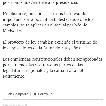
postularse nuevamente a la presidencia.
MULTIMEDIA
VENEZUELA
NICARAGUA
ECONOMÍA
PROGRAMAS TV
BRASIL
ENTRETENIMIENTO Y CULTURA
VIDEOS
No obstante, funcionarios rusos han restado
importancia a la posibilidad, destacando que los
RADIO
TECNOLOGÍA
FOTOGRAFÍA
EL MUNDO AL DÍA
cambios no se aplicarían al actual período de
DIRECT
DEPORTES
AUDIOS
FORO INTERAMERICANO
AVANCE INFORMATIVO
Medvedev.
DOCUMENTALES DE LA VOA
CIENCIA Y SALUD
VISIÓN 360
AUDIONOTICIAS
El proyecto de ley también extiende el término de
LAS CLAVES
BUENOS DÍAS AMÉRICA
los legisladores de la Duma de 4 a 5 años.
Learning English
PANORAMA
ESTADOS UNIDOS AL DÍA
Las enmiendas constitucionales deben ser aprobadas
SÍGANOS
EL MUNDO AL DÍA [RADIO]
por al menos las dos terceras partes de las
legislaturas regionales y la cámara alta del
FORO [RADIO]
Parlamento.
DEPORTIVO INTERNACIONAL
Idiomas
NOTA ECONÓMICA
Compartir
Follow us
ENTRETENIMIENTO
This item is part of