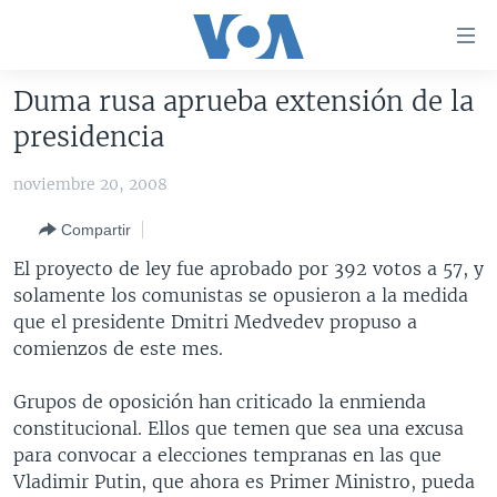
Enlaces
para
accesibilidad
Duma rusa aprueba extensión de la
Salte
AMÉRICA DEL NORTE
presidencia
al
ELECCIONES EEUU 2024
EEUU
contenido
noviembre 20, 2008
principal
VOA VERIFICA
MÉXICO
ELECCIONES EEUU
Salte
Compartir
AMÉRICA LATINA
HAITÍ
VOTO DIVIDIDO
VOA VERIFICA UCRANIA/RUSIA
al
El proyecto de ley fue aprobado por 392 votos a 57, y
navegador
CHINA EN AMÉRICA LATINA
VOA VERIFICA INMIGRACIÓN
ARGENTINA
solamente los comunistas se opusieron a la medida
principal
CENTROAMÉRICA
VOA VERIFICA AMÉRICA LATINA
BOLIVIA
que el presidente Dmitri Medvedev propuso a
Salte
comienzos de este mes.
a
OTRAS SECCIONES
COLOMBIA
COSTA RICA
búsqueda
ESPECIALES DE LA VOA
CHILE
EL SALVADOR
INMIGRACIÓN
Grupos de oposición han criticado la enmienda
constitucional. Ellos que temen que sea una excusa
LIBERTAD DE PRENSA
PERÚ
GUATEMALA
LIBERTAD DE PRENSA
para convocar a elecciones tempranas en las que
UCRANIA
ECUADOR
HONDURAS
MUNDO
Vladimir Putin, que ahora es Primer Ministro, pueda