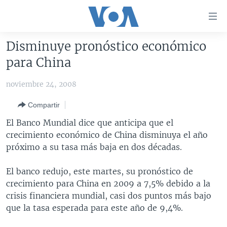
Enlaces
para
accesibilidad
Disminuye pronóstico económico
Salte
AMÉRICA DEL NORTE
para China
al
ELECCIONES EEUU 2024
EEUU
contenido
noviembre 24, 2008
principal
VOA VERIFICA
MÉXICO
ELECCIONES EEUU
Salte
Compartir
AMÉRICA LATINA
HAITÍ
VOTO DIVIDIDO
VOA VERIFICA UCRANIA/RUSIA
al
El Banco Mundial dice que anticipa que el
navegador
CHINA EN AMÉRICA LATINA
VOA VERIFICA INMIGRACIÓN
ARGENTINA
crecimiento económico de China disminuya el año
principal
CENTROAMÉRICA
VOA VERIFICA AMÉRICA LATINA
BOLIVIA
próximo a su tasa más baja en dos décadas.
Salte
a
OTRAS SECCIONES
COLOMBIA
COSTA RICA
El banco redujo, este martes, su pronóstico de
búsqueda
ESPECIALES DE LA VOA
CHILE
EL SALVADOR
INMIGRACIÓN
crecimiento para China en 2009 a 7,5% debido a la
crisis financiera mundial, casi dos puntos más bajo
LIBERTAD DE PRENSA
PERÚ
GUATEMALA
LIBERTAD DE PRENSA
que la tasa esperada para este año de 9,4%.
UCRANIA
ECUADOR
HONDURAS
MUNDO