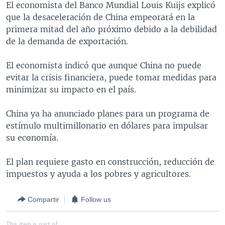
El economista del Banco Mundial Louis Kuijs explicó
MULTIMEDIA
VENEZUELA
NICARAGUA
ECONOMÍA
que la desaceleración de China empeorará en la
PROGRAMAS TV
BRASIL
ENTRETENIMIENTO Y CULTURA
VIDEOS
primera mitad del año próximo debido a la debilidad
de la demanda de exportación.
RADIO
TECNOLOGÍA
FOTOGRAFÍA
EL MUNDO AL DÍA
DIRECT
DEPORTES
AUDIOS
FORO INTERAMERICANO
AVANCE INFORMATIVO
El economista indicó que aunque China no puede
evitar la crisis financiera, puede tomar medidas para
DOCUMENTALES DE LA VOA
CIENCIA Y SALUD
VISIÓN 360
AUDIONOTICIAS
minimizar su impacto en el país.
LAS CLAVES
BUENOS DÍAS AMÉRICA
Learning English
China ya ha anunciado planes para un programa de
PANORAMA
ESTADOS UNIDOS AL DÍA
estímulo multimillonario en dólares para impulsar
SÍGANOS
EL MUNDO AL DÍA [RADIO]
su economía.
FORO [RADIO]
El plan requiere gasto en construcción, reducción de
DEPORTIVO INTERNACIONAL
impuestos y ayuda a los pobres y agricultores.
Idiomas
NOTA ECONÓMICA
Compartir
Follow us
ENTRETENIMIENTO
This item is part of