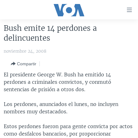
Enlaces
para
accesibilidad
Bush emite 14 perdones a
Salte
AMÉRICA DEL NORTE
delincuentes
al
ELECCIONES EEUU 2024
EEUU
contenido
noviembre 24, 2008
principal
VOA VERIFICA
MÉXICO
ELECCIONES EEUU
Salte
Compartir
AMÉRICA LATINA
HAITÍ
VOTO DIVIDIDO
VOA VERIFICA UCRANIA/RUSIA
al
El presidente George W. Bush ha emitido 14
navegador
CHINA EN AMÉRICA LATINA
VOA VERIFICA INMIGRACIÓN
ARGENTINA
perdones a criminales convictos, y conmutó
principal
CENTROAMÉRICA
VOA VERIFICA AMÉRICA LATINA
BOLIVIA
sentencias de prisión a otros dos.
Salte
a
OTRAS SECCIONES
COLOMBIA
COSTA RICA
Los perdones, anunciados el lunes, no incluyen
búsqueda
ESPECIALES DE LA VOA
CHILE
EL SALVADOR
INMIGRACIÓN
nombres muy destacados.
LIBERTAD DE PRENSA
PERÚ
GUATEMALA
LIBERTAD DE PRENSA
Estos perdones fueron para gente convicta por actos
UCRANIA
ECUADOR
HONDURAS
MUNDO
como desfalcos bancarios, por proporcionar