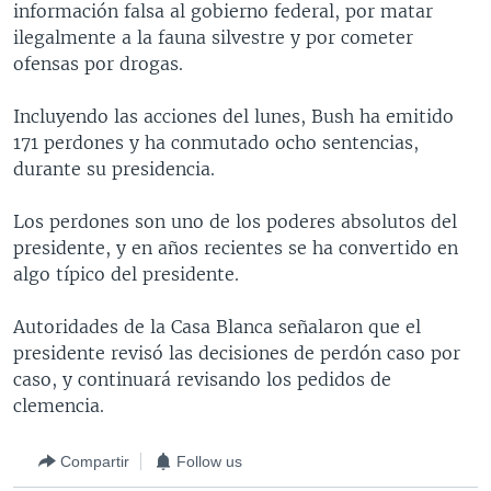
información falsa al gobierno federal, por matar
MULTIMEDIA
VENEZUELA
NICARAGUA
ECONOMÍA
ilegalmente a la fauna silvestre y por cometer
PROGRAMAS TV
BRASIL
ENTRETENIMIENTO Y CULTURA
VIDEOS
ofensas por drogas.
RADIO
TECNOLOGÍA
FOTOGRAFÍA
EL MUNDO AL DÍA
Incluyendo las acciones del lunes, Bush ha emitido
DIRECT
DEPORTES
AUDIOS
FORO INTERAMERICANO
AVANCE INFORMATIVO
171 perdones y ha conmutado ocho sentencias,
durante su presidencia.
DOCUMENTALES DE LA VOA
CIENCIA Y SALUD
VISIÓN 360
AUDIONOTICIAS
LAS CLAVES
BUENOS DÍAS AMÉRICA
Los perdones son uno de los poderes absolutos del
Learning English
presidente, y en años recientes se ha convertido en
PANORAMA
ESTADOS UNIDOS AL DÍA
algo típico del presidente.
SÍGANOS
EL MUNDO AL DÍA [RADIO]
Autoridades de la Casa Blanca señalaron que el
FORO [RADIO]
presidente revisó las decisiones de perdón caso por
DEPORTIVO INTERNACIONAL
caso, y continuará revisando los pedidos de
Idiomas
clemencia.
NOTA ECONÓMICA
ENTRETENIMIENTO
Compartir
Follow us