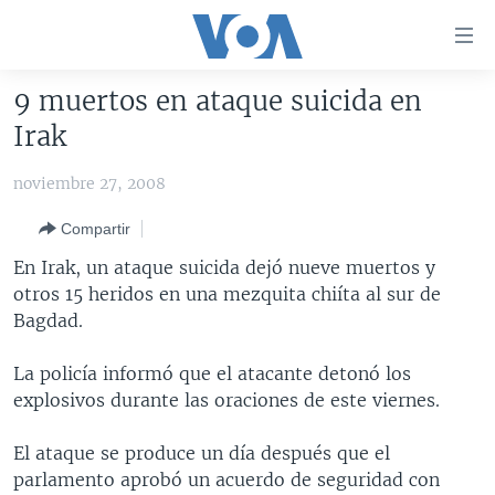
Enlaces
para
accesibilidad
9 muertos en ataque suicida en
Salte
AMÉRICA DEL NORTE
Irak
al
ELECCIONES EEUU 2024
EEUU
contenido
noviembre 27, 2008
principal
VOA VERIFICA
MÉXICO
ELECCIONES EEUU
Salte
Compartir
AMÉRICA LATINA
HAITÍ
VOTO DIVIDIDO
VOA VERIFICA UCRANIA/RUSIA
al
En Irak, un ataque suicida dejó nueve muertos y
navegador
CHINA EN AMÉRICA LATINA
VOA VERIFICA INMIGRACIÓN
ARGENTINA
otros 15 heridos en una mezquita chiíta al sur de
principal
CENTROAMÉRICA
VOA VERIFICA AMÉRICA LATINA
BOLIVIA
Bagdad.
Salte
a
OTRAS SECCIONES
COLOMBIA
COSTA RICA
La policía informó que el atacante detonó los
búsqueda
ESPECIALES DE LA VOA
CHILE
EL SALVADOR
INMIGRACIÓN
explosivos durante las oraciones de este viernes.
LIBERTAD DE PRENSA
PERÚ
GUATEMALA
LIBERTAD DE PRENSA
El ataque se produce un día después que el
UCRANIA
ECUADOR
HONDURAS
MUNDO
parlamento aprobó un acuerdo de seguridad con