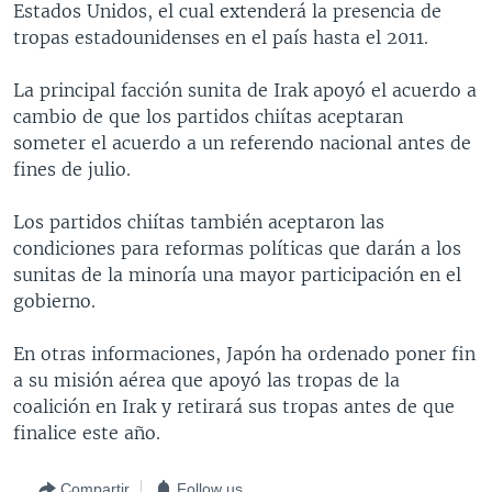
Estados Unidos, el cual extenderá la presencia de
MULTIMEDIA
VENEZUELA
NICARAGUA
ECONOMÍA
tropas estadounidenses en el país hasta el 2011.
PROGRAMAS TV
BRASIL
ENTRETENIMIENTO Y CULTURA
VIDEOS
La principal facción sunita de Irak apoyó el acuerdo a
RADIO
TECNOLOGÍA
FOTOGRAFÍA
EL MUNDO AL DÍA
cambio de que los partidos chiítas aceptaran
DIRECT
DEPORTES
AUDIOS
FORO INTERAMERICANO
AVANCE INFORMATIVO
someter el acuerdo a un referendo nacional antes de
fines de julio.
DOCUMENTALES DE LA VOA
CIENCIA Y SALUD
VISIÓN 360
AUDIONOTICIAS
LAS CLAVES
BUENOS DÍAS AMÉRICA
Los partidos chiítas también aceptaron las
Learning English
condiciones para reformas políticas que darán a los
PANORAMA
ESTADOS UNIDOS AL DÍA
sunitas de la minoría una mayor participación en el
SÍGANOS
EL MUNDO AL DÍA [RADIO]
gobierno.
FORO [RADIO]
En otras informaciones, Japón ha ordenado poner fin
DEPORTIVO INTERNACIONAL
a su misión aérea que apoyó las tropas de la
Idiomas
coalición en Irak y retirará sus tropas antes de que
NOTA ECONÓMICA
finalice este año.
ENTRETENIMIENTO
Compartir
Follow us