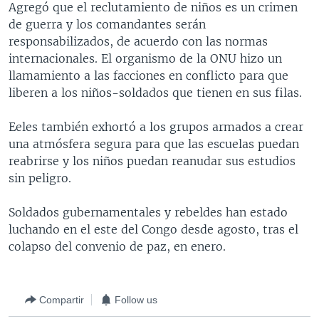
Agregó que el reclutamiento de niños es un crimen
MULTIMEDIA
VENEZUELA
NICARAGUA
ECONOMÍA
de guerra y los comandantes serán
PROGRAMAS TV
BRASIL
ENTRETENIMIENTO Y CULTURA
VIDEOS
responsabilizados, de acuerdo con las normas
internacionales. El organismo de la ONU hizo un
RADIO
TECNOLOGÍA
FOTOGRAFÍA
EL MUNDO AL DÍA
llamamiento a las facciones en conflicto para que
DIRECT
DEPORTES
AUDIOS
FORO INTERAMERICANO
AVANCE INFORMATIVO
liberen a los niños-soldados que tienen en sus filas.
DOCUMENTALES DE LA VOA
CIENCIA Y SALUD
VISIÓN 360
AUDIONOTICIAS
Eeles también exhortó a los grupos armados a crear
LAS CLAVES
BUENOS DÍAS AMÉRICA
una atmósfera segura para que las escuelas puedan
Learning English
reabrirse y los niños puedan reanudar sus estudios
PANORAMA
ESTADOS UNIDOS AL DÍA
sin peligro.
SÍGANOS
EL MUNDO AL DÍA [RADIO]
Soldados gubernamentales y rebeldes han estado
FORO [RADIO]
luchando en el este del Congo desde agosto, tras el
DEPORTIVO INTERNACIONAL
colapso del convenio de paz, en enero.
Idiomas
NOTA ECONÓMICA
ENTRETENIMIENTO
Compartir
Follow us