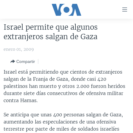
Enlaces
para
accesibilidad
Israel permite que algunos
Salte
AMÉRICA DEL NORTE
extranjeros salgan de Gaza
al
ELECCIONES EEUU 2024
EEUU
contenido
enero 01, 2009
principal
VOA VERIFICA
MÉXICO
ELECCIONES EEUU
Salte
Compartir
AMÉRICA LATINA
HAITÍ
VOTO DIVIDIDO
VOA VERIFICA UCRANIA/RUSIA
al
Israel está permitiendo que cientos de extranjeros
navegador
CHINA EN AMÉRICA LATINA
VOA VERIFICA INMIGRACIÓN
ARGENTINA
salgan de la Franja de Gaza, donde casi 420
principal
CENTROAMÉRICA
VOA VERIFICA AMÉRICA LATINA
BOLIVIA
palestinos han muerto y otros 2.000 fueron heridos
Salte
durante siete días consecutivos de ofensiva militar
a
OTRAS SECCIONES
COLOMBIA
COSTA RICA
contra Hamas.
búsqueda
ESPECIALES DE LA VOA
CHILE
EL SALVADOR
INMIGRACIÓN
Se anticipa que unas 400 personas salgan de Gaza,
LIBERTAD DE PRENSA
PERÚ
GUATEMALA
LIBERTAD DE PRENSA
aumentando las especulaciones de una ofensiva
UCRANIA
ECUADOR
HONDURAS
MUNDO
terrestre por parte de miles de soldados israelíes