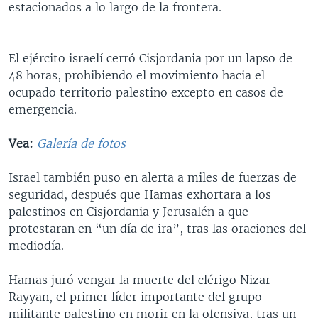
estacionados a lo largo de la frontera.
MULTIMEDIA
VENEZUELA
NICARAGUA
ECONOMÍA
PROGRAMAS TV
BRASIL
ENTRETENIMIENTO Y CULTURA
VIDEOS
El ejército israelí cerró Cisjordania por un lapso de
RADIO
TECNOLOGÍA
FOTOGRAFÍA
EL MUNDO AL DÍA
48 horas, prohibiendo el movimiento hacia el
DIRECT
DEPORTES
AUDIOS
FORO INTERAMERICANO
AVANCE INFORMATIVO
ocupado territorio palestino excepto en casos de
emergencia.
DOCUMENTALES DE LA VOA
CIENCIA Y SALUD
VISIÓN 360
AUDIONOTICIAS
LAS CLAVES
BUENOS DÍAS AMÉRICA
Vea:
Galería de fotos
Learning English
PANORAMA
ESTADOS UNIDOS AL DÍA
Israel también puso en alerta a miles de fuerzas de
SÍGANOS
EL MUNDO AL DÍA [RADIO]
seguridad, después que Hamas exhortara a los
palestinos en Cisjordania y Jerusalén a que
FORO [RADIO]
protestaran en “un día de ira”, tras las oraciones del
DEPORTIVO INTERNACIONAL
mediodía.
Idiomas
NOTA ECONÓMICA
Hamas juró vengar la muerte del clérigo Nizar
ENTRETENIMIENTO
Rayyan, el primer líder importante del grupo
militante palestino en morir en la ofensiva, tras un