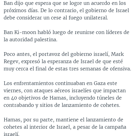
Ban dijo que espera que se logre un acuerdo en los
MULTIMEDIA
VENEZUELA
NICARAGUA
ECONOMÍA
próximos días. De lo contrario, el gobierno de Israel
PROGRAMAS TV
BRASIL
ENTRETENIMIENTO Y CULTURA
VIDEOS
debe considerar un cese al fuego unilateral.
RADIO
TECNOLOGÍA
FOTOGRAFÍA
EL MUNDO AL DÍA
Ban Ki-moon habló luego de reunirse con líderes de
DIRECT
DEPORTES
AUDIOS
FORO INTERAMERICANO
AVANCE INFORMATIVO
la autoridad palestina.
DOCUMENTALES DE LA VOA
CIENCIA Y SALUD
VISIÓN 360
AUDIONOTICIAS
Poco antes, el portavoz del gobierno israelí, Mark
LAS CLAVES
BUENOS DÍAS AMÉRICA
Regev, expresó la esperanza de Israel de que esté
Learning English
muy cerca el final de estas tres semanas de ofensiva.
PANORAMA
ESTADOS UNIDOS AL DÍA
SÍGANOS
EL MUNDO AL DÍA [RADIO]
Los enfrentamientos continuaban en Gaza este
viernes, con ataques aéreos israelíes que impactan
FORO [RADIO]
en 40 objetivos de Hamas, incluyendo túneles de
DEPORTIVO INTERNACIONAL
contrabando y sitios de lanzamiento de cohetes.
Idiomas
NOTA ECONÓMICA
Hamas, por su parte, mantiene el lanzamiento de
ENTRETENIMIENTO
cohetes al interior de Israel, a pesar de la campaña
israelí.