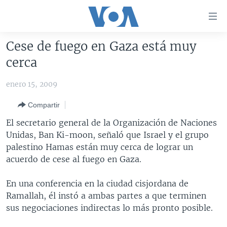
Enlaces
para
accesibilidad
Cese de fuego en Gaza está muy
Salte
AMÉRICA DEL NORTE
cerca
al
ELECCIONES EEUU 2024
EEUU
contenido
enero 15, 2009
principal
VOA VERIFICA
MÉXICO
ELECCIONES EEUU
Salte
Compartir
AMÉRICA LATINA
HAITÍ
VOTO DIVIDIDO
VOA VERIFICA UCRANIA/RUSIA
al
El secretario general de la Organización de Naciones
navegador
CHINA EN AMÉRICA LATINA
VOA VERIFICA INMIGRACIÓN
ARGENTINA
Unidas, Ban Ki-moon, señaló que Israel y el grupo
principal
CENTROAMÉRICA
VOA VERIFICA AMÉRICA LATINA
BOLIVIA
palestino Hamas están muy cerca de lograr un
Salte
acuerdo de cese al fuego en Gaza.
a
OTRAS SECCIONES
COLOMBIA
COSTA RICA
búsqueda
ESPECIALES DE LA VOA
CHILE
EL SALVADOR
INMIGRACIÓN
En una conferencia en la ciudad cisjordana de
Ramallah, él instó a ambas partes a que terminen
LIBERTAD DE PRENSA
PERÚ
GUATEMALA
LIBERTAD DE PRENSA
sus negociaciones indirectas lo más pronto posible.
UCRANIA
ECUADOR
HONDURAS
MUNDO