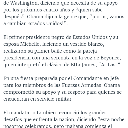
de Washington, diciendo que necesita de su apoyo
MULTIMEDIA
VENEZUELA
NICARAGUA
ECONOMÍA
por los próximos cuatro años y “quien sabe
PROGRAMAS TV
BRASIL
ENTRETENIMIENTO Y CULTURA
VIDEOS
después”. Obama dijo a la gente que, “juntos, vamos
a cambiar Estados Unidos!”.
RADIO
TECNOLOGÍA
FOTOGRAFÍA
EL MUNDO AL DÍA
DIRECT
DEPORTES
AUDIOS
FORO INTERAMERICANO
AVANCE INFORMATIVO
El primer presidente negro de Estados Unidos y su
esposa Michelle, luciendo un vestido blanco,
DOCUMENTALES DE LA VOA
CIENCIA Y SALUD
VISIÓN 360
AUDIONOTICIAS
realizaron su primer baile como la pareja
LAS CLAVES
BUENOS DÍAS AMÉRICA
presidencial con una serenata en la voz de Beyonce,
Learning English
quien interpretó el clásico de Etta James, “At Last”.
PANORAMA
ESTADOS UNIDOS AL DÍA
SÍGANOS
EL MUNDO AL DÍA [RADIO]
En una fiesta preparada por el Comandante en Jefe
para los miembros de las Fuerzas Armadas, Obama
FORO [RADIO]
comprometió su apoyo y su respeto para quienes se
DEPORTIVO INTERNACIONAL
encuentran en servicio militar.
Idiomas
NOTA ECONÓMICA
El mandatario también reconoció los grandes
ENTRETENIMIENTO
desafíos que enfrenta la nación, diciendo “esta noche
nosotros celebramos, pero mañana comienza el