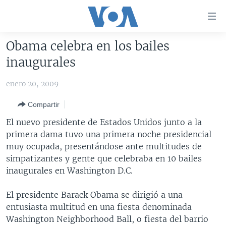
Enlaces
para
accesibilidad
Obama celebra en los bailes
Salte
AMÉRICA DEL NORTE
inaugurales
al
ELECCIONES EEUU 2024
EEUU
contenido
enero 20, 2009
principal
VOA VERIFICA
MÉXICO
ELECCIONES EEUU
Salte
Compartir
AMÉRICA LATINA
HAITÍ
VOTO DIVIDIDO
VOA VERIFICA UCRANIA/RUSIA
al
El nuevo presidente de Estados Unidos junto a la
navegador
CHINA EN AMÉRICA LATINA
VOA VERIFICA INMIGRACIÓN
ARGENTINA
primera dama tuvo una primera noche presidencial
principal
CENTROAMÉRICA
VOA VERIFICA AMÉRICA LATINA
BOLIVIA
muy ocupada, presentándose ante multitudes de
Salte
simpatizantes y gente que celebraba en 10 bailes
a
OTRAS SECCIONES
COLOMBIA
COSTA RICA
inaugurales en Washington D.C.
búsqueda
ESPECIALES DE LA VOA
CHILE
EL SALVADOR
INMIGRACIÓN
El presidente Barack Obama se dirigió a una
LIBERTAD DE PRENSA
PERÚ
GUATEMALA
LIBERTAD DE PRENSA
entusiasta multitud en una fiesta denominada
UCRANIA
ECUADOR
HONDURAS
MUNDO
Washington Neighborhood Ball, o fiesta del barrio