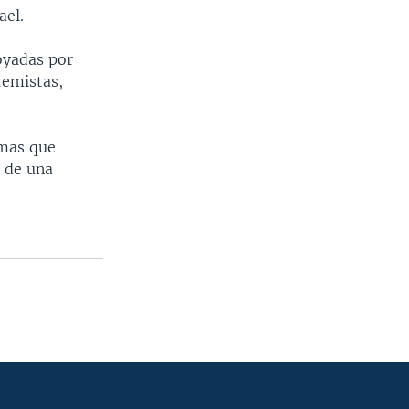
ael.
poyadas por
remistas,
amas que
s de una