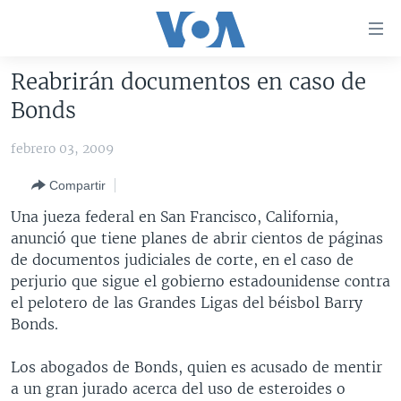
Enlaces
para
accesibilidad
Reabrirán documentos en caso de
Salte
AMÉRICA DEL NORTE
Bonds
al
ELECCIONES EEUU 2024
EEUU
contenido
febrero 03, 2009
principal
VOA VERIFICA
MÉXICO
ELECCIONES EEUU
Salte
Compartir
AMÉRICA LATINA
HAITÍ
VOTO DIVIDIDO
VOA VERIFICA UCRANIA/RUSIA
al
Una jueza federal en San Francisco, California,
navegador
CHINA EN AMÉRICA LATINA
VOA VERIFICA INMIGRACIÓN
ARGENTINA
anunció que tiene planes de abrir cientos de páginas
principal
CENTROAMÉRICA
VOA VERIFICA AMÉRICA LATINA
BOLIVIA
de documentos judiciales de corte, en el caso de
Salte
perjurio que sigue el gobierno estadounidense contra
a
OTRAS SECCIONES
COLOMBIA
COSTA RICA
el pelotero de las Grandes Ligas del béisbol Barry
búsqueda
ESPECIALES DE LA VOA
CHILE
EL SALVADOR
INMIGRACIÓN
Bonds.
LIBERTAD DE PRENSA
PERÚ
GUATEMALA
LIBERTAD DE PRENSA
Los abogados de Bonds, quien es acusado de mentir
UCRANIA
ECUADOR
HONDURAS
MUNDO
a un gran jurado acerca del uso de esteroides o