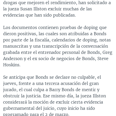
drogas que mejoren el rendimiento, han solicitado a
MULTIMEDIA
VENEZUELA
NICARAGUA
ECONOMÍA
la jueza Susan Illston excluir muchas de las
PROGRAMAS TV
BRASIL
ENTRETENIMIENTO Y CULTURA
VIDEOS
evidencias que han sido publicadas.
RADIO
TECNOLOGÍA
FOTOGRAFÍA
EL MUNDO AL DÍA
Los documentos contienen pruebas de doping que
DIRECT
DEPORTES
AUDIOS
FORO INTERAMERICANO
AVANCE INFORMATIVO
dieron positivas, las cuales son atribuidas a Bonds
por parte de la fiscalía, calendarios de doping, notas
DOCUMENTALES DE LA VOA
CIENCIA Y SALUD
VISIÓN 360
AUDIONOTICIAS
manuscritas y una transcripción de la conversación
LAS CLAVES
BUENOS DÍAS AMÉRICA
grabada entre el entrenador personal de Bonds, Greg
Learning English
Anderson y el ex socio de negocios de Bonds, Steve
PANORAMA
ESTADOS UNIDOS AL DÍA
Hoskins.
SÍGANOS
EL MUNDO AL DÍA [RADIO]
Se anticipa que Bonds se declare no culpable, el
FORO [RADIO]
jueves, frente a una tercera acusación del gran
DEPORTIVO INTERNACIONAL
jurado, el cual culpa a Barry Bonds de mentir y
Idiomas
obstruir la justicia. Ese mismo día, la jueza Illston
NOTA ECONÓMICA
considerará la moción de excluir cierta evidencia
ENTRETENIMIENTO
gubernamental del juicio, cuyo inicio ha sido
programado para el 2 de marzo.