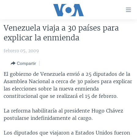
Enlaces
para
accesibilidad
Venezuela viaja a 30 países para
Salte
AMÉRICA DEL NORTE
explicar la enmienda
al
ELECCIONES EEUU 2024
EEUU
contenido
febrero 05, 2009
principal
VOA VERIFICA
MÉXICO
ELECCIONES EEUU
Salte
Compartir
AMÉRICA LATINA
HAITÍ
VOTO DIVIDIDO
VOA VERIFICA UCRANIA/RUSIA
al
El gobierno de Venezuela envió a 25 diputados de la
navegador
CHINA EN AMÉRICA LATINA
VOA VERIFICA INMIGRACIÓN
ARGENTINA
Asamblea Nacional a cerca de 30 países para explicar
principal
CENTROAMÉRICA
VOA VERIFICA AMÉRICA LATINA
BOLIVIA
las elecciones sobre la nueva enmienda
Salte
constitucional que se realizará el 15 de febrero.
a
OTRAS SECCIONES
COLOMBIA
COSTA RICA
búsqueda
ESPECIALES DE LA VOA
CHILE
EL SALVADOR
INMIGRACIÓN
La reforma habilitaría al presidente Hugo Chávez
postularse indefinidamente al cargo.
LIBERTAD DE PRENSA
PERÚ
GUATEMALA
LIBERTAD DE PRENSA
UCRANIA
ECUADOR
HONDURAS
MUNDO
Los diputados que viajaron a Estados Unidos fueron