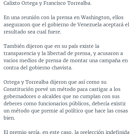
Calixto Ortega y Francisco Torrealba.
MULTIMEDIA
VENEZUELA
NICARAGUA
ECONOMÍA
PROGRAMAS TV
BRASIL
ENTRETENIMIENTO Y CULTURA
VIDEOS
En una reunión con la prensa en Washington, ellos
aseguraron que el gobierno de Venezuela aceptará el
RADIO
TECNOLOGÍA
FOTOGRAFÍA
EL MUNDO AL DÍA
resultado sea cual fuere.
DIRECT
DEPORTES
AUDIOS
FORO INTERAMERICANO
AVANCE INFORMATIVO
También dijeron que en su país existe la
DOCUMENTALES DE LA VOA
CIENCIA Y SALUD
VISIÓN 360
AUDIONOTICIAS
transparencia y la libertad de prensa, y acusaron a
LAS CLAVES
BUENOS DÍAS AMÉRICA
varios medios de prensa de montar una campaña en
Learning English
contra del gobierno chavista.
PANORAMA
ESTADOS UNIDOS AL DÍA
SÍGANOS
EL MUNDO AL DÍA [RADIO]
Ortega y Torrealba dijeron que así como su
Constitución prevé un método para castigar a los
FORO [RADIO]
gobernadores o alcaldes que no cumplan con sus
DEPORTIVO INTERNACIONAL
deberes como funcionarios públicos, debería existir
Idiomas
un método que premie al político que hace las cosas
NOTA ECONÓMICA
bien.
ENTRETENIMIENTO
El premio sería, en este caso, la reelección indefinida