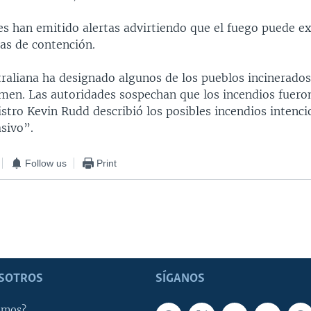
es han emitido alertas advirtiendo que el fuego puede e
neas de contención.
straliana ha designado algunos de los pueblos incinerad
imen. Las autoridades sospechan que los incendios fuero
istro Kevin Rudd describió los posibles incendios intenc
sivo”.
Follow us
Print
SOTROS
SÍGANOS
omos?