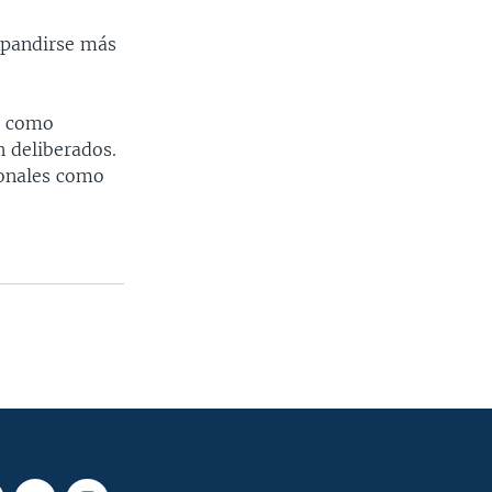
xpandirse más
os como
n deliberados.
ionales como