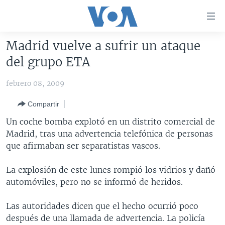
Enlaces
para
accesibilidad
Madrid vuelve a sufrir un ataque
Salte
AMÉRICA DEL NORTE
del grupo ETA
al
ELECCIONES EEUU 2024
EEUU
contenido
febrero 08, 2009
principal
VOA VERIFICA
MÉXICO
ELECCIONES EEUU
Salte
Compartir
AMÉRICA LATINA
HAITÍ
VOTO DIVIDIDO
VOA VERIFICA UCRANIA/RUSIA
al
Un coche bomba explotó en un distrito comercial de
navegador
CHINA EN AMÉRICA LATINA
VOA VERIFICA INMIGRACIÓN
ARGENTINA
Madrid, tras una advertencia telefónica de personas
principal
CENTROAMÉRICA
VOA VERIFICA AMÉRICA LATINA
BOLIVIA
que afirmaban ser separatistas vascos.
Salte
a
OTRAS SECCIONES
COLOMBIA
COSTA RICA
La explosión de este lunes rompió los vidrios y dañó
búsqueda
ESPECIALES DE LA VOA
CHILE
EL SALVADOR
INMIGRACIÓN
automóviles, pero no se informó de heridos.
LIBERTAD DE PRENSA
PERÚ
GUATEMALA
LIBERTAD DE PRENSA
Las autoridades dicen que el hecho ocurrió poco
UCRANIA
ECUADOR
HONDURAS
MUNDO
después de una llamada de advertencia. La policía