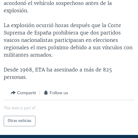
acordonó el vehículo sospechoso antes de la
MULTIMEDIA
VENEZUELA
NICARAGUA
ECONOMÍA
explosión.
PROGRAMAS TV
BRASIL
ENTRETENIMIENTO Y CULTURA
VIDEOS
La explosión ocurrió horas después que la Corte
RADIO
TECNOLOGÍA
FOTOGRAFÍA
EL MUNDO AL DÍA
Suprema de España prohibiera que dos partidos
DIRECT
DEPORTES
AUDIOS
FORO INTERAMERICANO
AVANCE INFORMATIVO
vascos nacionalistas participaran en elecciones
regionales el mes próximo debido a sus vínculos con
DOCUMENTALES DE LA VOA
CIENCIA Y SALUD
VISIÓN 360
AUDIONOTICIAS
militantes armados.
LAS CLAVES
BUENOS DÍAS AMÉRICA
Learning English
Desde 1968, ETA ha asesinado a más de 825
PANORAMA
ESTADOS UNIDOS AL DÍA
personas.
SÍGANOS
EL MUNDO AL DÍA [RADIO]
Compartir
Follow us
FORO [RADIO]
DEPORTIVO INTERNACIONAL
This item is part of
Idiomas
NOTA ECONÓMICA
Otras noticias
ENTRETENIMIENTO