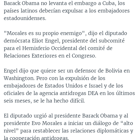
Barack Obama no levanta el embargo a Cuba, los
MULTIMEDIA
VENEZUELA
NICARAGUA
ECONOMÍA
países latinos deberían expulsar a los embajadores
PROGRAMAS TV
BRASIL
ENTRETENIMIENTO Y CULTURA
VIDEOS
estadounidenses.
RADIO
TECNOLOGÍA
FOTOGRAFÍA
EL MUNDO AL DÍA
"Morales es su propio enemigo", dijo el diputado
DIRECT
DEPORTES
AUDIOS
FORO INTERAMERICANO
AVANCE INFORMATIVO
demócrata Eliot Engel, presidente del subcomité
para el Hemisferio Occidental del comité de
DOCUMENTALES DE LA VOA
CIENCIA Y SALUD
VISIÓN 360
AUDIONOTICIAS
Relaciones Exteriores en el Congreso.
LAS CLAVES
BUENOS DÍAS AMÉRICA
Learning English
Engel dijo que quiere ser un defensor de Bolivia en
PANORAMA
ESTADOS UNIDOS AL DÍA
Washington. Pero con la expulsión de los
SÍGANOS
EL MUNDO AL DÍA [RADIO]
embajadores de Estados Unidos e Israel y de los
oficiales de la agencia antidrogas DEA en los últimos
FORO [RADIO]
seis meses, se le ha hecho difícil.
DEPORTIVO INTERNACIONAL
Idiomas
El diputado urgió al presidente Barack Obama y al
NOTA ECONÓMICA
presidente Evo Morales a iniciar un diálogo de “alto
ENTRETENIMIENTO
nivel” para restablecer las relaciones diplomáticas y
la cooperación antidrogas.