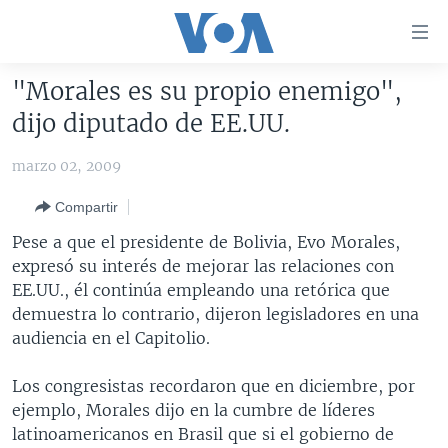
Enlaces
para
accesibilidad
"Morales es su propio enemigo",
Salte
AMÉRICA DEL NORTE
dijo diputado de EE.UU.
al
ELECCIONES EEUU 2024
EEUU
contenido
marzo 02, 2009
principal
VOA VERIFICA
MÉXICO
ELECCIONES EEUU
Salte
Compartir
AMÉRICA LATINA
HAITÍ
VOTO DIVIDIDO
VOA VERIFICA UCRANIA/RUSIA
al
Pese a que el presidente de Bolivia, Evo Morales,
navegador
CHINA EN AMÉRICA LATINA
VOA VERIFICA INMIGRACIÓN
ARGENTINA
expresó su interés de mejorar las relaciones con
principal
CENTROAMÉRICA
VOA VERIFICA AMÉRICA LATINA
BOLIVIA
EE.UU., él continúa empleando una retórica que
Salte
demuestra lo contrario, dijeron legisladores en una
a
OTRAS SECCIONES
COLOMBIA
COSTA RICA
audiencia en el Capitolio.
búsqueda
ESPECIALES DE LA VOA
CHILE
EL SALVADOR
INMIGRACIÓN
Los congresistas recordaron que en diciembre, por
LIBERTAD DE PRENSA
PERÚ
GUATEMALA
LIBERTAD DE PRENSA
ejemplo, Morales dijo en la cumbre de líderes
UCRANIA
ECUADOR
HONDURAS
MUNDO
latinoamericanos en Brasil que si el gobierno de