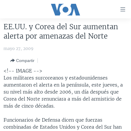
Enlaces
para
accesibilidad
EE.UU. y Corea del Sur aumentan
Salte
AMÉRICA DEL NORTE
alerta por amenazas del Norte
al
ELECCIONES EEUU 2024
EEUU
contenido
mayo 27, 2009
principal
VOA VERIFICA
MÉXICO
ELECCIONES EEUU
Salte
Compartir
AMÉRICA LATINA
HAITÍ
VOTO DIVIDIDO
VOA VERIFICA UCRANIA/RUSIA
al
<!-- IMAGE -->
navegador
CHINA EN AMÉRICA LATINA
VOA VERIFICA INMIGRACIÓN
ARGENTINA
Los militares surcoreanos y estadounidenses
principal
CENTROAMÉRICA
VOA VERIFICA AMÉRICA LATINA
BOLIVIA
aumentaron el alerta en la península, este jueves, a
Salte
su nivel más alto desde 2006, un día después que
a
OTRAS SECCIONES
COLOMBIA
COSTA RICA
Corea del Norte renunciara a más del armisticio de
búsqueda
ESPECIALES DE LA VOA
CHILE
EL SALVADOR
INMIGRACIÓN
más de cinco décadas.
LIBERTAD DE PRENSA
PERÚ
GUATEMALA
LIBERTAD DE PRENSA
Funcionarios de Defensa dicen que fuerzas
UCRANIA
ECUADOR
HONDURAS
MUNDO
combinadas de Estados Unidos y Corea del Sur han