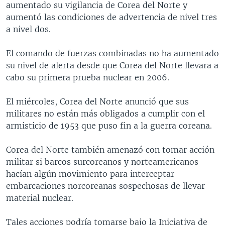
aumentado su vigilancia de Corea del Norte y
MULTIMEDIA
VENEZUELA
NICARAGUA
ECONOMÍA
aumentó las condiciones de advertencia de nivel tres
PROGRAMAS TV
BRASIL
ENTRETENIMIENTO Y CULTURA
VIDEOS
a nivel dos.
RADIO
TECNOLOGÍA
FOTOGRAFÍA
EL MUNDO AL DÍA
El comando de fuerzas combinadas no ha aumentado
DIRECT
DEPORTES
AUDIOS
FORO INTERAMERICANO
AVANCE INFORMATIVO
su nivel de alerta desde que Corea del Norte llevara a
cabo su primera prueba nuclear en 2006.
DOCUMENTALES DE LA VOA
CIENCIA Y SALUD
VISIÓN 360
AUDIONOTICIAS
LAS CLAVES
BUENOS DÍAS AMÉRICA
El miércoles, Corea del Norte anunció que sus
Learning English
militares no están más obligados a cumplir con el
PANORAMA
ESTADOS UNIDOS AL DÍA
armisticio de 1953 que puso fin a la guerra coreana.
SÍGANOS
EL MUNDO AL DÍA [RADIO]
Corea del Norte también amenazó con tomar acción
FORO [RADIO]
militar si barcos surcoreanos y norteamericanos
DEPORTIVO INTERNACIONAL
hacían algún movimiento para interceptar
Idiomas
embarcaciones norcoreanas sospechosas de llevar
NOTA ECONÓMICA
material nuclear.
ENTRETENIMIENTO
Tales acciones podría tomarse bajo la Iniciativa de