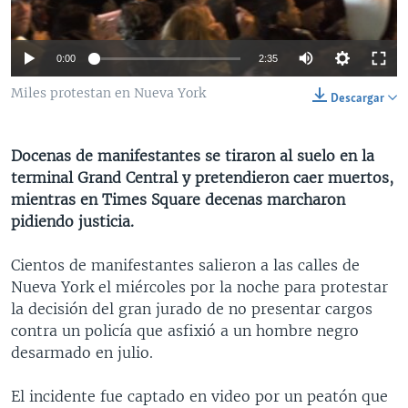
MULTIMEDIA
VENEZUELA
NICARAGUA
ECONOMÍA
PROGRAMAS TV
BRASIL
ENTRETENIMIENTO Y CULTURA
VIDEOS
0:00
2:35
RADIO
TECNOLOGÍA
FOTOGRAFÍA
EL MUNDO AL DÍA
Miles protestan en Nueva York
Descargar
DIRECT
DEPORTES
AUDIOS
FORO INTERAMERICANO
AVANCE INFORMATIVO
DOCUMENTALES DE LA VOA
CIENCIA Y SALUD
VISIÓN 360
AUDIONOTICIAS
Docenas de manifestantes se tiraron al suelo en la
terminal Grand Central y pretendieron caer muertos,
LAS CLAVES
BUENOS DÍAS AMÉRICA
Learning English
mientras en Times Square decenas marcharon
PANORAMA
ESTADOS UNIDOS AL DÍA
pidiendo justicia.
SÍGANOS
EL MUNDO AL DÍA [RADIO]
Cientos de manifestantes salieron a las calles de
FORO [RADIO]
Nueva York el miércoles por la noche para protestar
la decisión del gran jurado de no presentar cargos
DEPORTIVO INTERNACIONAL
contra un policía que asfixió a un hombre negro
Idiomas
NOTA ECONÓMICA
desarmado en julio.
ENTRETENIMIENTO
El incidente fue captado en video por un peatón que