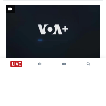
Descarga VOA +
LIVE
Visión 360
Búsqueda
SÍGANOS