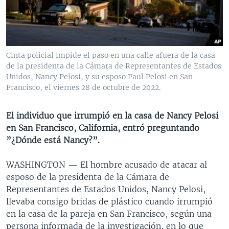
MULTIMEDIA
VENEZUELA
NICARAGUA
ECONOMÍA
PROGRAMAS TV
BRASIL
ENTRETENIMIENTO Y CULTURA
VIDEOS
RADIO
TECNOLOGÍA
FOTOGRAFÍA
EL MUNDO AL DÍA
Cinta policial impide el paso en una calle afuera de la casa
DIRECT
DEPORTES
AUDIOS
FORO INTERAMERICANO
AVANCE INFORMATIVO
de la presidenta de la Cámara de Representantes de Estados
Unidos, Nancy Pelosi, y su esposo Paul Pelosi en San
DOCUMENTALES DE LA VOA
CIENCIA Y SALUD
VISIÓN 360
AUDIONOTICIAS
Francisco, el viernes 28 de octubre de 2022.
LAS CLAVES
BUENOS DÍAS AMÉRICA
Learning English
El individuo que irrumpió en la casa de Nancy Pelosi
PANORAMA
ESTADOS UNIDOS AL DÍA
en San Francisco, California, entró preguntando
SÍGANOS
EL MUNDO AL DÍA [RADIO]
”¿Dónde está Nancy?”.
FORO [RADIO]
WASHINGTON —
El hombre acusado de atacar al
DEPORTIVO INTERNACIONAL
esposo de la presidenta de la Cámara de
Idiomas
Representantes de Estados Unidos, Nancy Pelosi,
NOTA ECONÓMICA
llevaba consigo bridas de plástico cuando irrumpió
ENTRETENIMIENTO
en la casa de la pareja en San Francisco, según una
persona informada de la investigación, en lo que