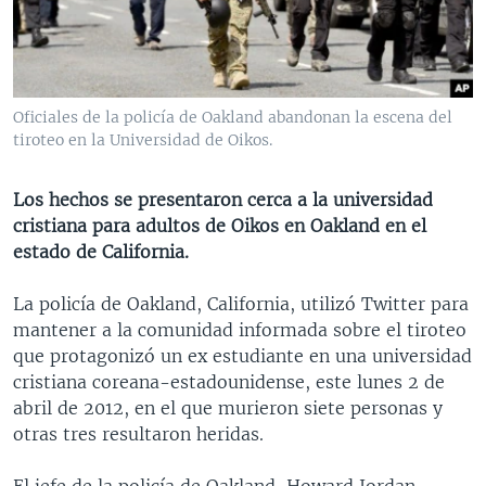
MULTIMEDIA
VENEZUELA
NICARAGUA
ECONOMÍA
PROGRAMAS TV
BRASIL
ENTRETENIMIENTO Y CULTURA
VIDEOS
RADIO
TECNOLOGÍA
FOTOGRAFÍA
EL MUNDO AL DÍA
Oficiales de la policía de Oakland abandonan la escena del
DIRECT
DEPORTES
AUDIOS
FORO INTERAMERICANO
AVANCE INFORMATIVO
tiroteo en la Universidad de Oikos.
DOCUMENTALES DE LA VOA
CIENCIA Y SALUD
VISIÓN 360
AUDIONOTICIAS
Los hechos se presentaron cerca a la universidad
LAS CLAVES
BUENOS DÍAS AMÉRICA
cristiana para adultos de Oikos en Oakland en el
Learning English
estado de California.
PANORAMA
ESTADOS UNIDOS AL DÍA
SÍGANOS
EL MUNDO AL DÍA [RADIO]
La policía de Oakland, California, utilizó Twitter para
mantener a la comunidad informada sobre el tiroteo
FORO [RADIO]
que protagonizó un ex estudiante en una universidad
DEPORTIVO INTERNACIONAL
cristiana coreana-estadounidense, este lunes 2 de
Idiomas
abril de 2012, en el que murieron siete personas y
NOTA ECONÓMICA
otras tres resultaron heridas.
ENTRETENIMIENTO
El jefe de la policía de Oakland, Howard Jordan