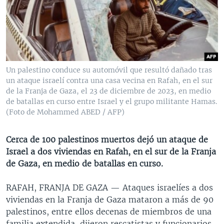
MULTIMEDIA
VENEZUELA
NICARAGUA
ECONOMÍA
PROGRAMAS TV
BRASIL
ENTRETENIMIENTO Y CULTURA
VIDEOS
RADIO
TECNOLOGÍA
FOTOGRAFÍA
EL MUNDO AL DÍA
DIRECT
DEPORTES
AUDIOS
FORO INTERAMERICANO
AVANCE INFORMATIVO
Un palestino conduce su automóvil que resultó dañado tras
un ataque israelí contra una casa vecina en Rafah, en el sur
DOCUMENTALES DE LA VOA
CIENCIA Y SALUD
VISIÓN 360
AUDIONOTICIAS
de la Franja de Gaza, el 23 de diciembre de 2023, en medio
LAS CLAVES
BUENOS DÍAS AMÉRICA
de batallas en curso entre Israel y el grupo militante Hamas.
Learning English
(Foto de Mohammed ABED / AFP)
PANORAMA
ESTADOS UNIDOS AL DÍA
SÍGANOS
EL MUNDO AL DÍA [RADIO]
Cerca de 100 palestinos muertos dejó un ataque de
Israel a dos viviendas en Rafah, en el sur de la Franja
FORO [RADIO]
de Gaza, en medio de batallas en curso.
DEPORTIVO INTERNACIONAL
Idiomas
RAFAH, FRANJA DE GAZA —
Ataques israelíes a dos
NOTA ECONÓMICA
viviendas en la Franja de Gaza mataron a más de 90
ENTRETENIMIENTO
palestinos, entre ellos decenas de miembros de una
familia extendida, dijeron rescatistas y funcionarios