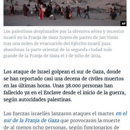
MULTIMEDIA
VENEZUELA
NICARAGUA
ECONOMÍA
PROGRAMAS TV
BRASIL
ENTRETENIMIENTO Y CULTURA
VIDEOS
RADIO
TECNOLOGÍA
FOTOGRAFÍA
EL MUNDO AL DÍA
Los palestinos desplazados por la ofensiva aérea y terrestre
DIRECT
DEPORTES
AUDIOS
FORO INTERAMERICANO
AVANCE INFORMATIVO
israelí en la Franja de Gaza huyen de partes de Jan Yunis
tras una orden de evacuación del Ejército israelí para
DOCUMENTALES DE LA VOA
CIENCIA Y SALUD
VISIÓN 360
AUDIONOTICIAS
abandonar la parte oriental de la segunda ciudad más
grande de la Franja de Gaza el 1 de julio de 2024.
LAS CLAVES
BUENOS DÍAS AMÉRICA
Learning English
PANORAMA
ESTADOS UNIDOS AL DÍA
Los ataque de Israel golpean el sur de Gaza, donde
SÍGANOS
se han reportado casi una decena de civiles muertos
EL MUNDO AL DÍA [RADIO]
en las últimas horas. Unas 38.000 personas han
FORO [RADIO]
fallecido ya en el Enclave desde el inicio de la guerra,
según autoridades palestinas.
DEPORTIVO INTERNACIONAL
Idiomas
NOTA ECONÓMICA
Las fuerzas israelíes lanzaron ataques el martes
en
el
sur de la Franja de Gaza
que provocaron la muerte
ENTRETENIMIENTO
de al menos ocho personas, según funcionarios de