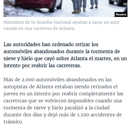
MULTIMEDIA
VENEZUELA
NICARAGUA
ECONOMÍA
PROGRAMAS TV
BRASIL
ENTRETENIMIENTO Y CULTURA
VIDEOS
Miembros de la Guardia Nacional ayudan a sacar un auto
RADIO
TECNOLOGÍA
FOTOGRAFÍA
EL MUNDO AL DÍA
varado en una carretera de Atlanta.
DIRECT
DEPORTES
AUDIOS
FORO INTERAMERICANO
AVANCE INFORMATIVO
Las autoridades han ordenado retirar los
DOCUMENTALES DE LA VOA
CIENCIA Y SALUD
VISIÓN 360
AUDIONOTICIAS
automóviles abandonados durante la tormenta de
LAS CLAVES
BUENOS DÍAS AMÉRICA
nieve y hielo que cayó sobre Atlanta el martes, en un
Learning English
intento por reabrir las carreteras.
PANORAMA
ESTADOS UNIDOS AL DÍA
SÍGANOS
EL MUNDO AL DÍA [RADIO]
Más de 2.000 automóviles abandonados en las
autopistas de Atlanta estaban siendo retirados el
FORO [RADIO]
jueves en un intento por reabrir completamente las
DEPORTIVO INTERNACIONAL
carreteras que se volvieron impasables cuando una
Idiomas
tormenta de nieve y hielo paralizó a la ciudad
NOTA ECONÓMICA
durante dos días y dejó más de 1.200 accidentes de
ENTRETENIMIENTO
tránsito.