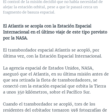
El control de la misión decidió que no había necesidad de
MULTIMEDIA
VENEZUELA
NICARAGUA
ECONOMÍA
alejar la estación orbital, pese a que le pasará cerca un
fragmento de basura espacial.
PROGRAMAS TV
BRASIL
ENTRETENIMIENTO Y CULTURA
VIDEOS
RADIO
TECNOLOGÍA
FOTOGRAFÍA
EL MUNDO AL DÍA
El Atlantis se acopla con la Estación Espacial
DIRECT
DEPORTES
AUDIOS
FORO INTERAMERICANO
AVANCE INFORMATIVO
Internacional en el último viaje de este tipo previsto
por la NASA.
DOCUMENTALES DE LA VOA
CIENCIA Y SALUD
VISIÓN 360
AUDIONOTICIAS
LAS CLAVES
BUENOS DÍAS AMÉRICA
El transbordador espacial Atlantis se acopló, por
Learning English
última vez, con la Estación Espacial Internacional.
PANORAMA
ESTADOS UNIDOS AL DÍA
SÍGANOS
EL MUNDO AL DÍA [RADIO]
La agencia espacial de Estados Unidos, NASA,
aseguró que el Atlantis, en su última misión antes de
FORO [RADIO]
que sea retirada la flota de transbordadores, se
DEPORTIVO INTERNACIONAL
conectó con la estación espacial que orbita la Tierra
Idiomas
a unos 350 kilómetros, sobre el Pacífico Sur.
NOTA ECONÓMICA
ENTRETENIMIENTO
Cuando el transbordador se acopló, tres de los
residentes del orbitador tomaron 398 fotografías de