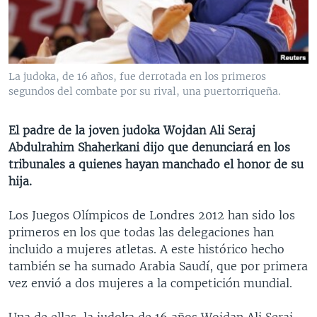
MULTIMEDIA
VENEZUELA
NICARAGUA
ECONOMÍA
PROGRAMAS TV
BRASIL
ENTRETENIMIENTO Y CULTURA
VIDEOS
RADIO
TECNOLOGÍA
FOTOGRAFÍA
EL MUNDO AL DÍA
La judoka, de 16 años, fue derrotada en los primeros
DIRECT
DEPORTES
AUDIOS
FORO INTERAMERICANO
AVANCE INFORMATIVO
segundos del combate por su rival, una puertorriqueña.
DOCUMENTALES DE LA VOA
CIENCIA Y SALUD
VISIÓN 360
AUDIONOTICIAS
El padre de la joven judoka Wojdan Ali Seraj
LAS CLAVES
BUENOS DÍAS AMÉRICA
Abdulrahim Shaherkani dijo que denunciará en los
Learning English
tribunales a quienes hayan manchado el honor de su
PANORAMA
ESTADOS UNIDOS AL DÍA
hija.
SÍGANOS
EL MUNDO AL DÍA [RADIO]
Los Juegos Olímpicos de Londres 2012 han sido los
FORO [RADIO]
primeros en los que todas las delegaciones han
DEPORTIVO INTERNACIONAL
incluido a mujeres atletas. A este histórico hecho
Idiomas
también se ha sumado Arabia Saudí, que por primera
NOTA ECONÓMICA
vez envió a dos mujeres a la competición mundial.
ENTRETENIMIENTO
Una de ellas, la judoka de 16 años Wojdan Ali Seraj