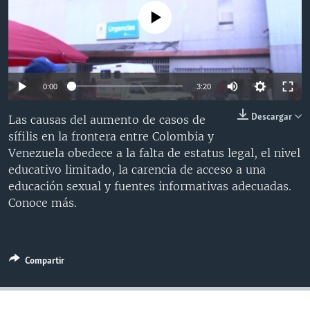
MULTIMEDIA
VENEZUELA
NICARAGUA
ECONOMÍA
No media source currently available
PROGRAMAS TV
BRASIL
ENTRETENIMIENTO Y CULTURA
VIDEOS
RADIO
TECNOLOGÍA
FOTOGRAFÍA
EL MUNDO AL DÍA
DIRECT
DEPORTES
AUDIOS
FORO INTERAMERICANO
AVANCE INFORMATIVO
0:00
3:20
DOCUMENTALES DE LA VOA
CIENCIA Y SALUD
VISIÓN 360
AUDIONOTICIAS
Descargar
Las causas del aumento de casos de
sífilis en la frontera entre Colombia y
LAS CLAVES
BUENOS DÍAS AMÉRICA
Learning English
Venezuela obedece a la falta de estatus legal, el nivel
PANORAMA
ESTADOS UNIDOS AL DÍA
educativo limitado, la carencia de acceso a una
educación sexual y fuentes informativas adecuadas.
SÍGANOS
EL MUNDO AL DÍA [RADIO]
Conoce más.
FORO [RADIO]
DEPORTIVO INTERNACIONAL
Idiomas
NOTA ECONÓMICA
Compartir
ENTRETENIMIENTO