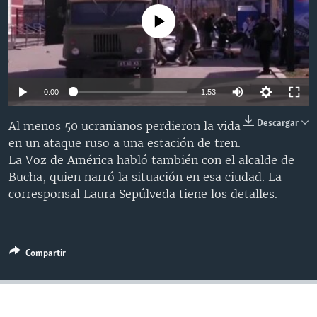
MULTIMEDIA
VENEZUELA
NICARAGUA
ECONOMÍA
No media source currently available
PROGRAMAS TV
BRASIL
ENTRETENIMIENTO Y CULTURA
VIDEOS
RADIO
TECNOLOGÍA
FOTOGRAFÍA
EL MUNDO AL DÍA
DIRECT
DEPORTES
AUDIOS
FORO INTERAMERICANO
AVANCE INFORMATIVO
0:00
1:53
DOCUMENTALES DE LA VOA
CIENCIA Y SALUD
VISIÓN 360
AUDIONOTICIAS
Descargar
Al menos 50 ucranianos perdieron la vida
LAS CLAVES
BUENOS DÍAS AMÉRICA
en un ataque ruso a una estación de tren.
Learning English
La Voz de América habló también con el alcalde de
PANORAMA
ESTADOS UNIDOS AL DÍA
Bucha, quien narró la situación en esa ciudad. La
SÍGANOS
EL MUNDO AL DÍA [RADIO]
corresponsal Laura Sepúlveda tiene los detalles.
FORO [RADIO]
DEPORTIVO INTERNACIONAL
Compartir
Idiomas
NOTA ECONÓMICA
ENTRETENIMIENTO