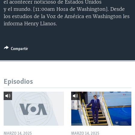
el acontecer noticioso de Estados Unidos
MULTIMEDIA
VENEZUELA
NICARAGUA
ECONOMÍA
y el mundo. [11:00am Hora de Washington]. Desde
los estudios de la Voz de América en Washington les
PROGRAMAS TV
BRASIL
ENTRETENIMIENTO Y CULTURA
VIDEOS
informa Henry Llanos.
RADIO
TECNOLOGÍA
FOTOGRAFÍA
EL MUNDO AL DÍA
DIRECT
DEPORTES
AUDIOS
FORO INTERAMERICANO
AVANCE INFORMATIVO
DOCUMENTALES DE LA VOA
CIENCIA Y SALUD
VISIÓN 360
AUDIONOTICIAS
Compartir
LAS CLAVES
BUENOS DÍAS AMÉRICA
Learning English
PANORAMA
ESTADOS UNIDOS AL DÍA
Episodios
SÍGANOS
EL MUNDO AL DÍA [RADIO]
FORO [RADIO]
DEPORTIVO INTERNACIONAL
Idiomas
NOTA ECONÓMICA
ENTRETENIMIENTO
MARZO 14, 2025
MARZO 14, 2025