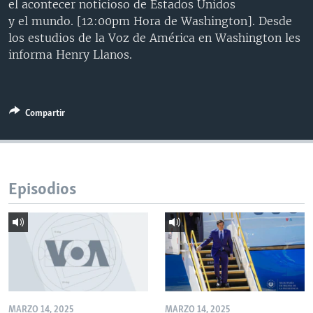
el acontecer noticioso de Estados Unidos
MULTIMEDIA
VENEZUELA
NICARAGUA
ECONOMÍA
y el mundo. [12:00pm Hora de Washington]. Desde
los estudios de la Voz de América en Washington les
PROGRAMAS TV
BRASIL
ENTRETENIMIENTO Y CULTURA
VIDEOS
informa Henry Llanos.
RADIO
TECNOLOGÍA
FOTOGRAFÍA
EL MUNDO AL DÍA
DIRECT
DEPORTES
AUDIOS
FORO INTERAMERICANO
AVANCE INFORMATIVO
DOCUMENTALES DE LA VOA
CIENCIA Y SALUD
VISIÓN 360
AUDIONOTICIAS
Compartir
LAS CLAVES
BUENOS DÍAS AMÉRICA
Learning English
PANORAMA
ESTADOS UNIDOS AL DÍA
Episodios
SÍGANOS
EL MUNDO AL DÍA [RADIO]
FORO [RADIO]
DEPORTIVO INTERNACIONAL
Idiomas
NOTA ECONÓMICA
ENTRETENIMIENTO
MARZO 14, 2025
MARZO 14, 2025