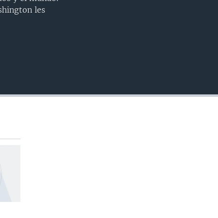
INSERTAR
shington les