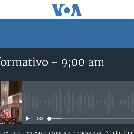
formativo - 9;00 am
No media source currently avail
0:00
 tres minutos con el acontecer noticioso de Estados Uni