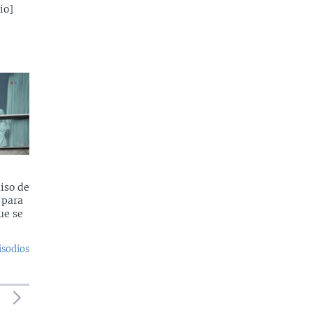
io]
iso de
 para
ue se
isodios