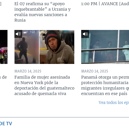
]
El G7 reafirma su “apoyo
1:00 PM | AVANCE [Aud
inquebrantable” a Ucrania y
evalúa nuevas sanciones a
Rusia
MARZO 14, 2025
MARZO 14, 2025
s de
Familia de mujer asesinada
Panamá otorga un perm
en Nueva York pide la
protección humanitaria
deportación del guatemalteco
migrantes irregulares q
acusado de quemarla viva
encuentran en ese país
Vea todos los ep
DE TV