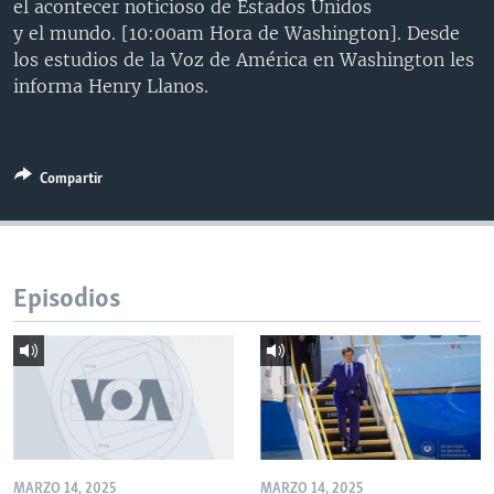
el acontecer noticioso de Estados Unidos
MULTIMEDIA
VENEZUELA
NICARAGUA
ECONOMÍA
y el mundo. [10:00am Hora de Washington]. Desde
los estudios de la Voz de América en Washington les
PROGRAMAS TV
BRASIL
ENTRETENIMIENTO Y CULTURA
VIDEOS
informa Henry Llanos.
RADIO
TECNOLOGÍA
FOTOGRAFÍA
EL MUNDO AL DÍA
DIRECT
DEPORTES
AUDIOS
FORO INTERAMERICANO
AVANCE INFORMATIVO
DOCUMENTALES DE LA VOA
CIENCIA Y SALUD
VISIÓN 360
AUDIONOTICIAS
Compartir
LAS CLAVES
BUENOS DÍAS AMÉRICA
Learning English
PANORAMA
ESTADOS UNIDOS AL DÍA
Episodios
SÍGANOS
EL MUNDO AL DÍA [RADIO]
FORO [RADIO]
DEPORTIVO INTERNACIONAL
Idiomas
NOTA ECONÓMICA
ENTRETENIMIENTO
MARZO 14, 2025
MARZO 14, 2025