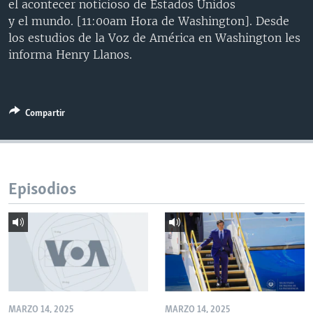
el acontecer noticioso de Estados Unidos
MULTIMEDIA
VENEZUELA
NICARAGUA
ECONOMÍA
y el mundo. [11:00am Hora de Washington]. Desde
los estudios de la Voz de América en Washington les
PROGRAMAS TV
BRASIL
ENTRETENIMIENTO Y CULTURA
VIDEOS
informa Henry Llanos.
RADIO
TECNOLOGÍA
FOTOGRAFÍA
EL MUNDO AL DÍA
DIRECT
DEPORTES
AUDIOS
FORO INTERAMERICANO
AVANCE INFORMATIVO
DOCUMENTALES DE LA VOA
CIENCIA Y SALUD
VISIÓN 360
AUDIONOTICIAS
Compartir
LAS CLAVES
BUENOS DÍAS AMÉRICA
Learning English
PANORAMA
ESTADOS UNIDOS AL DÍA
Episodios
SÍGANOS
EL MUNDO AL DÍA [RADIO]
FORO [RADIO]
DEPORTIVO INTERNACIONAL
Idiomas
NOTA ECONÓMICA
ENTRETENIMIENTO
MARZO 14, 2025
MARZO 14, 2025