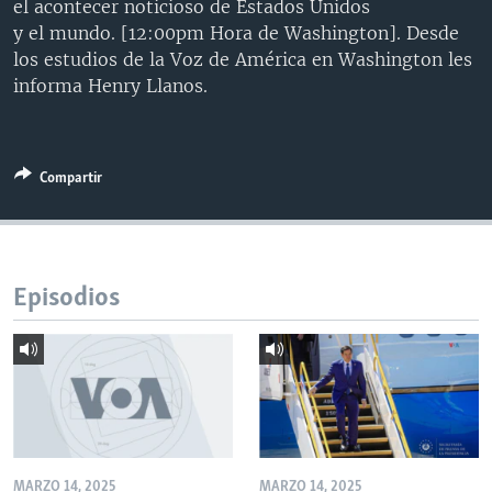
el acontecer noticioso de Estados Unidos
MULTIMEDIA
VENEZUELA
NICARAGUA
ECONOMÍA
y el mundo. [12:00pm Hora de Washington]. Desde
los estudios de la Voz de América en Washington les
PROGRAMAS TV
BRASIL
ENTRETENIMIENTO Y CULTURA
VIDEOS
informa Henry Llanos.
RADIO
TECNOLOGÍA
FOTOGRAFÍA
EL MUNDO AL DÍA
DIRECT
DEPORTES
AUDIOS
FORO INTERAMERICANO
AVANCE INFORMATIVO
DOCUMENTALES DE LA VOA
CIENCIA Y SALUD
VISIÓN 360
AUDIONOTICIAS
Compartir
LAS CLAVES
BUENOS DÍAS AMÉRICA
Learning English
PANORAMA
ESTADOS UNIDOS AL DÍA
Episodios
SÍGANOS
EL MUNDO AL DÍA [RADIO]
FORO [RADIO]
DEPORTIVO INTERNACIONAL
Idiomas
NOTA ECONÓMICA
ENTRETENIMIENTO
MARZO 14, 2025
MARZO 14, 2025