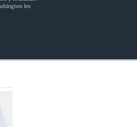
INSERTAR
shington les