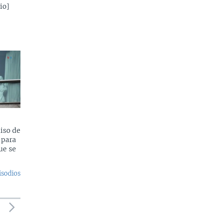
io]
iso de
 para
ue se
isodios