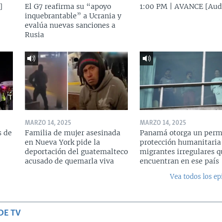
]
El G7 reafirma su “apoyo
1:00 PM | AVANCE [Aud
inquebrantable” a Ucrania y
evalúa nuevas sanciones a
Rusia
MARZO 14, 2025
MARZO 14, 2025
s de
Familia de mujer asesinada
Panamá otorga un perm
en Nueva York pide la
protección humanitaria
deportación del guatemalteco
migrantes irregulares q
acusado de quemarla viva
encuentran en ese país
Vea todos los ep
DE TV