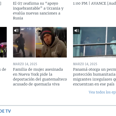
]
El G7 reafirma su “apoyo
1:00 PM | AVANCE [Aud
inquebrantable” a Ucrania y
evalúa nuevas sanciones a
Rusia
MARZO 14, 2025
MARZO 14, 2025
s de
Familia de mujer asesinada
Panamá otorga un perm
en Nueva York pide la
protección humanitaria
deportación del guatemalteco
migrantes irregulares q
acusado de quemarla viva
encuentran en ese país
Vea todos los ep
DE TV