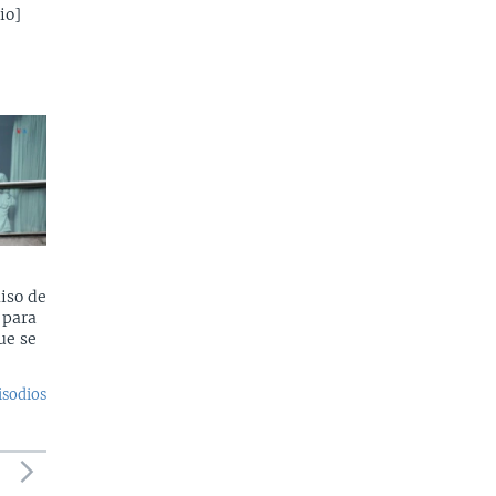
io]
iso de
 para
ue se
isodios