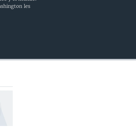
INSERTAR
shington les