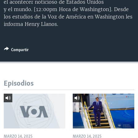
el acontecer noticioso de Estados Unidos
MULTIMEDIA
VENEZUELA
NICARAGUA
ECONOMÍA
y el mundo. [12:00pm Hora de Washington]. Desde
los estudios de la Voz de América en Washington les
PROGRAMAS TV
BRASIL
ENTRETENIMIENTO Y CULTURA
VIDEOS
informa Henry Llanos.
RADIO
TECNOLOGÍA
FOTOGRAFÍA
EL MUNDO AL DÍA
DIRECT
DEPORTES
AUDIOS
FORO INTERAMERICANO
AVANCE INFORMATIVO
DOCUMENTALES DE LA VOA
CIENCIA Y SALUD
VISIÓN 360
AUDIONOTICIAS
Compartir
LAS CLAVES
BUENOS DÍAS AMÉRICA
Learning English
PANORAMA
ESTADOS UNIDOS AL DÍA
Episodios
SÍGANOS
EL MUNDO AL DÍA [RADIO]
FORO [RADIO]
DEPORTIVO INTERNACIONAL
Idiomas
NOTA ECONÓMICA
ENTRETENIMIENTO
MARZO 14, 2025
MARZO 14, 2025