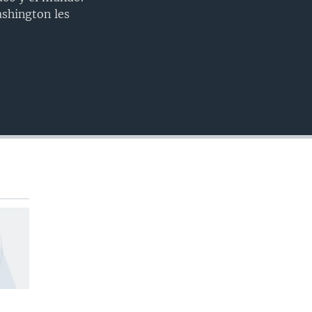
INSERTAR
shington les