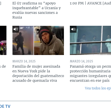
]
El G7 reafirma su “apoyo
1:00 PM | AVANCE [Aud
inquebrantable” a Ucrania y
evalúa nuevas sanciones a
Rusia
MARZO 14, 2025
MARZO 14, 2025
s de
Familia de mujer asesinada
Panamá otorga un perm
en Nueva York pide la
protección humanitaria
deportación del guatemalteco
migrantes irregulares q
acusado de quemarla viva
encuentran en ese país
Vea todos los ep
DE TV