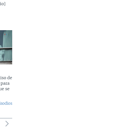
io]
iso de
 para
ue se
isodios