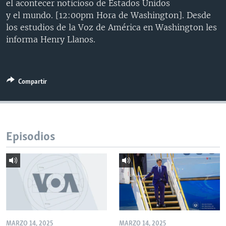
el acontecer noticioso de Estados Unidos
MULTIMEDIA
VENEZUELA
NICARAGUA
ECONOMÍA
y el mundo. [12:00pm Hora de Washington]. Desde
los estudios de la Voz de América en Washington les
PROGRAMAS TV
BRASIL
ENTRETENIMIENTO Y CULTURA
VIDEOS
informa Henry Llanos.
RADIO
TECNOLOGÍA
FOTOGRAFÍA
EL MUNDO AL DÍA
DIRECT
DEPORTES
AUDIOS
FORO INTERAMERICANO
AVANCE INFORMATIVO
DOCUMENTALES DE LA VOA
CIENCIA Y SALUD
VISIÓN 360
AUDIONOTICIAS
Compartir
LAS CLAVES
BUENOS DÍAS AMÉRICA
Learning English
PANORAMA
ESTADOS UNIDOS AL DÍA
Episodios
SÍGANOS
EL MUNDO AL DÍA [RADIO]
FORO [RADIO]
DEPORTIVO INTERNACIONAL
Idiomas
NOTA ECONÓMICA
ENTRETENIMIENTO
MARZO 14, 2025
MARZO 14, 2025