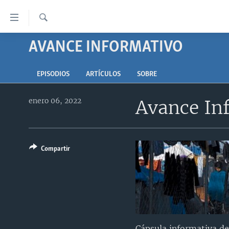
Enlaces
para
accesibilidad
Búsqueda
AVANCE INFORMATIVO
AMÉRICA DEL NORTE
Salte
ELECCIONES EEUU 2024
EEUU
al
EPISODIOS
ARTÍCULOS
SOBRE
contenido
VOA VERIFICA
MÉXICO
ELECCIONES EEUU
principal
enero 06, 2022
Avance In
AMÉRICA LATINA
HAITÍ
VOTO DIVIDIDO
VOA VERIFICA UCRANIA/RUSIA
Salte
al
CHINA EN AMÉRICA LATINA
VOA VERIFICA INMIGRACIÓN
ARGENTINA
navegador
CENTROAMÉRICA
VOA VERIFICA AMÉRICA LATINA
BOLIVIA
principal
Compartir
Salte
OTRAS SECCIONES
COLOMBIA
COSTA RICA
a
ESPECIALES DE LA VOA
CHILE
EL SALVADOR
INMIGRACIÓN
búsqueda
LIBERTAD DE PRENSA
PERÚ
GUATEMALA
LIBERTAD DE PRENSA
UCRANIA
ECUADOR
HONDURAS
MUNDO
Cápsula informativa de