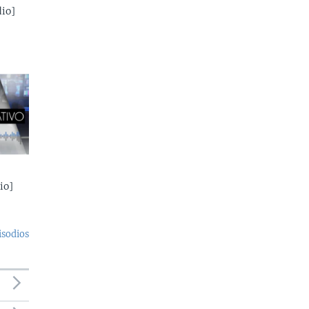
io]
io]
isodios