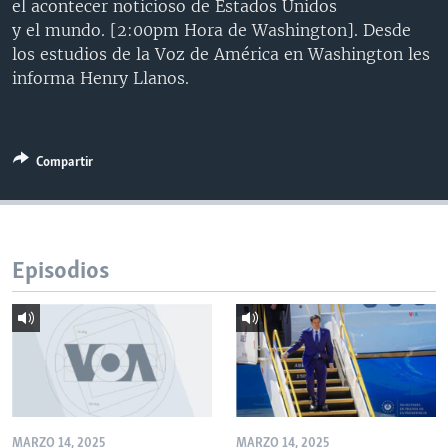
el acontecer noticioso de Estados Unidos
MULTIMEDIA
VENEZUELA
NICARAGUA
ECONOMÍA
y el mundo. [2:00pm Hora de Washington]. Desde
los estudios de la Voz de América en Washington les
PROGRAMAS TV
BRASIL
ENTRETENIMIENTO Y CULTURA
VIDEOS
informa Henry Llanos.
RADIO
TECNOLOGÍA
FOTOGRAFÍA
EL MUNDO AL DÍA
DIRECT
DEPORTES
AUDIOS
FORO INTERAMERICANO
AVANCE INFORMATIVO
DOCUMENTALES DE LA VOA
CIENCIA Y SALUD
VISIÓN 360
AUDIONOTICIAS
Compartir
LAS CLAVES
BUENOS DÍAS AMÉRICA
Learning English
PANORAMA
ESTADOS UNIDOS AL DÍA
Episodios
SÍGANOS
EL MUNDO AL DÍA [RADIO]
FORO [RADIO]
DEPORTIVO INTERNACIONAL
Idiomas
NOTA ECONÓMICA
ENTRETENIMIENTO
MARZO 14, 2025
MARZO 14, 2025