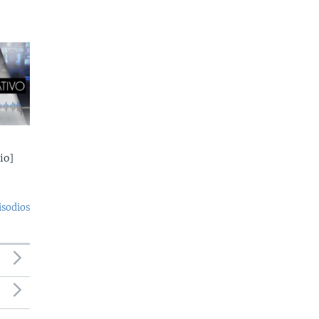
io]
isodios