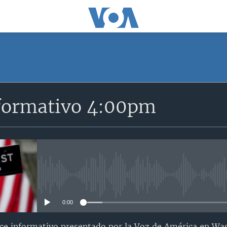
SUSCRÍBETE
formativo 4:00pm
Suscríbase
No media source currently avail
0:00
nce informativo presentado por la Voz de América en Wa