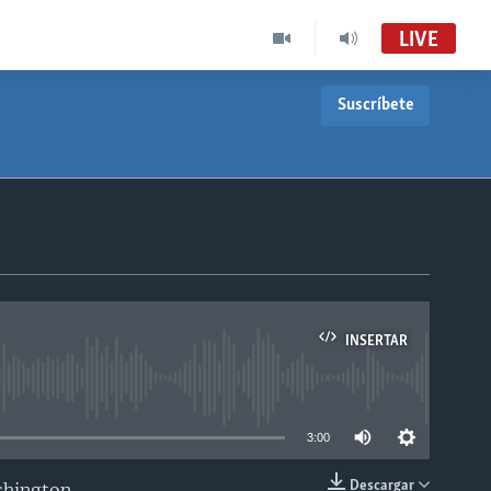
LIVE
Suscríbete
INSERTAR
able
3:00
Descargar
shington.