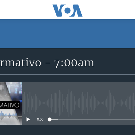
ormativo - 7:00am
No media source currently avail
0:00