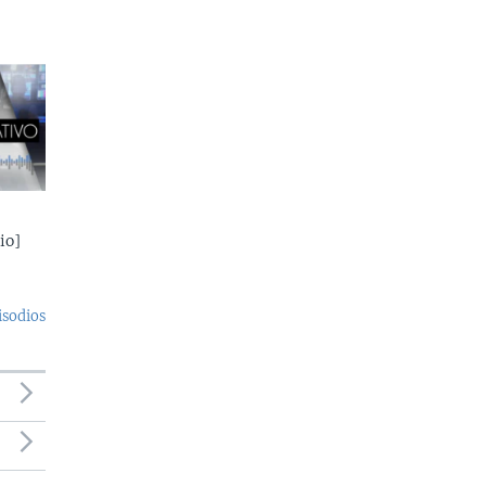
io]
isodios