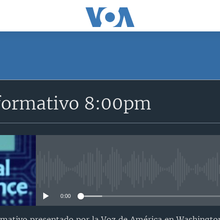
SUSCRÍBETE
formativo 8:00pm
Suscríbase
No media source currently avail
0:00
ormativo presentado por la Voz de América en Washingto