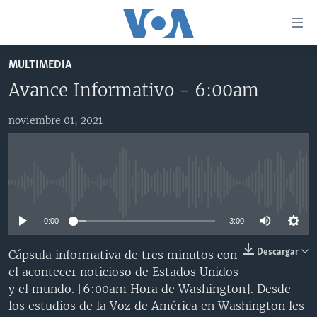
Enlaces
para
accesibilidad
MULTIMEDIA
Salte
AMÉRICA DEL NORTE
Avance Informativo - 6:00am
al
ELECCIONES EEUU 2024
EEUU
contenido
noviembre 01, 2021
principal
VOA VERIFICA
MÉXICO
ELECCIONES EEUU
Salte
AMÉRICA LATINA
HAITÍ
VOTO DIVIDIDO
VOA VERIFICA UCRANIA/RUSIA
al
navegador
CHINA EN AMÉRICA LATINA
VOA VERIFICA INMIGRACIÓN
ARGENTINA
No media source currently available
principal
CENTROAMÉRICA
VOA VERIFICA AMÉRICA LATINA
BOLIVIA
Salte
0:00
3:00
a
OTRAS SECCIONES
COLOMBIA
COSTA RICA
búsqueda
ESPECIALES DE LA VOA
CHILE
EL SALVADOR
INMIGRACIÓN
Descargar
Cápsula informativa de tres minutos con
el acontecer noticioso de Estados Unidos
LIBERTAD DE PRENSA
PERÚ
GUATEMALA
LIBERTAD DE PRENSA
y el mundo. [6:00am Hora de Washington]. Desde
UCRANIA
ECUADOR
HONDURAS
MUNDO
los estudios de la Voz de América en Washington les