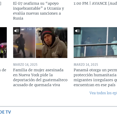
]
El G7 reafirma su “apoyo
1:00 PM | AVANCE [Aud
inquebrantable” a Ucrania y
evalúa nuevas sanciones a
Rusia
MARZO 14, 2025
MARZO 14, 2025
s de
Familia de mujer asesinada
Panamá otorga un perm
en Nueva York pide la
protección humanitaria
deportación del guatemalteco
migrantes irregulares q
acusado de quemarla viva
encuentran en ese país
Vea todos los ep
DE TV