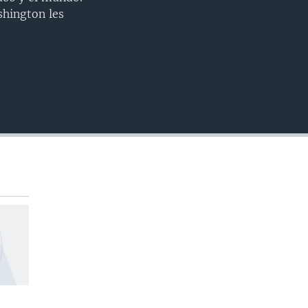
INSERTAR
shington les