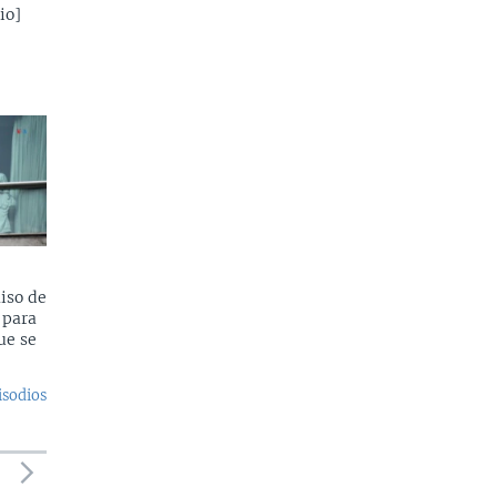
io]
iso de
 para
ue se
isodios