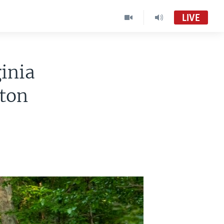
LIVE
ginia
gton