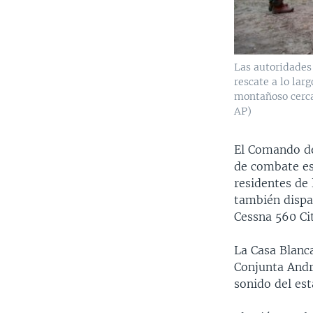
Las autoridades 
rescate a lo lar
montañoso cerca 
AP)
El Comando de
de combate es
residentes de
también dispar
Cessna 560 Ci
La Casa Blanca
Conjunta Andr
sonido del es