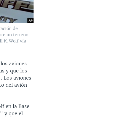
ración de
bre un terreno
l K. Wolf vía
los aviones
as y que los
. Los aviones
to del avión
lf en la Base
" y que el