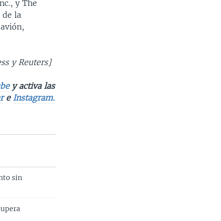
nc., y The
 de la
avión,
ess y Reuters]
be
y activa las
r
e
Instagram.
nto sin
cupera