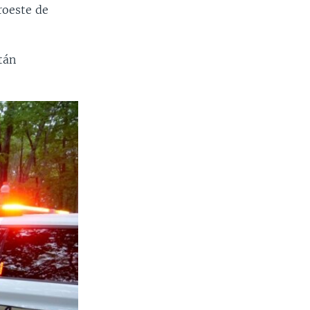
roeste de
tán