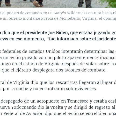
el puesto de comando en St. Mary's Wilderness en ruta hacia Bl
re un terreno montañoso cerca de Montebello, Virginia, el doming
 dijo que el presidente Joe Biden, que estaba jugando go
ews en ese momento, "fue informado sobre el incidente
s federales de Estados Unidos intentarán determinar las 
a un avión privado con un piloto aparentemente inconsc
mingo en el estado de Virginia después de volar sobre la 
 que el ejército desplegara dos aviones de combate.
atal de Virginia dijo que los rescatistas llegaron al lugar 
o por la noche y no encontraron sobrevivientes.
a despegado de un aeropuerto en Tennessee y estaba casi
eva York cuando dio la vuelta y se dirigió de regreso al
 Federal de Aviación dijo que el avión se estrelló en un