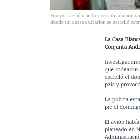
Equipos de búsqueda y rescate abandonan 
donde un Cessna Citation se estrelló sob
La Casa Blanca
Conjunta Andr
Investigadore
que rodearon 
estrelló el do
país y provocó
La policía est
pie el doming
El avión habí
planeado en Nu
Administración