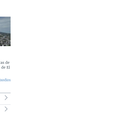
as de
 de El
isodios