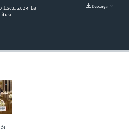
Descargar
 fiscal 2023. La
INSERTAR
ítica.
 de