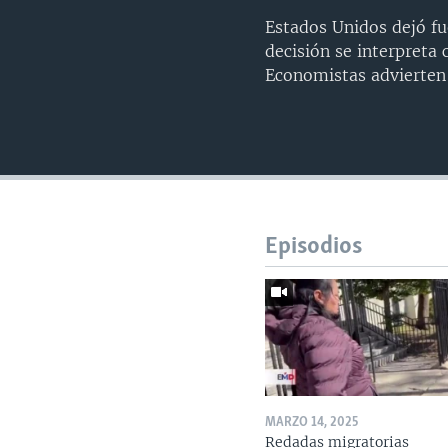
Estados Unidos dejó fu
decisión se interpreta 
Economistas advierten 
Episodios
MARZO 14, 2025
Redadas migratorias