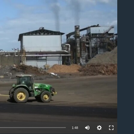
able
1:48