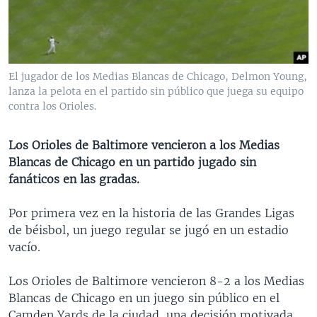
MULTIMEDIA
VENEZUELA
NICARAGUA
ECONOMÍA
PROGRAMAS TV
BRASIL
ENTRETENIMIENTO Y CULTURA
VIDEOS
RADIO
TECNOLOGÍA
FOTOGRAFÍA
EL MUNDO AL DÍA
El jugador de los Medias Blancas de Chicago, Delmon Young,
DIRECT
DEPORTES
AUDIOS
FORO INTERAMERICANO
AVANCE INFORMATIVO
lanza la pelota en el partido sin público que juega su equipo
contra los Orioles.
DOCUMENTALES DE LA VOA
CIENCIA Y SALUD
VISIÓN 360
AUDIONOTICIAS
LAS CLAVES
BUENOS DÍAS AMÉRICA
Los Orioles de Baltimore vencieron a los Medias
Learning English
Blancas de Chicago en un partido jugado sin
PANORAMA
ESTADOS UNIDOS AL DÍA
fanáticos en las gradas.
SÍGANOS
EL MUNDO AL DÍA [RADIO]
Por primera vez en la historia de las Grandes Ligas
FORO [RADIO]
de béisbol, un juego regular se jugó en un estadio
DEPORTIVO INTERNACIONAL
vacío.
Idiomas
NOTA ECONÓMICA
Los Orioles de Baltimore vencieron 8-2 a los Medias
ENTRETENIMIENTO
Blancas de Chicago en un juego sin público en el
Camden Yards de la ciudad, una decisión motivada