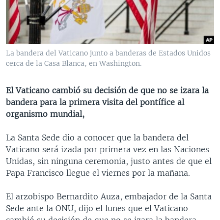
MULTIMEDIA
VENEZUELA
NICARAGUA
ECONOMÍA
PROGRAMAS TV
BRASIL
ENTRETENIMIENTO Y CULTURA
VIDEOS
RADIO
TECNOLOGÍA
FOTOGRAFÍA
EL MUNDO AL DÍA
La bandera del Vaticano junto a banderas de Estados Unidos
DIRECT
DEPORTES
AUDIOS
FORO INTERAMERICANO
AVANCE INFORMATIVO
cerca de la Casa Blanca, en Washington.
DOCUMENTALES DE LA VOA
CIENCIA Y SALUD
VISIÓN 360
AUDIONOTICIAS
El Vaticano cambió su decisión de que no se izara la
LAS CLAVES
BUENOS DÍAS AMÉRICA
bandera para la primera visita del pontífice al
Learning English
organismo mundial,
PANORAMA
ESTADOS UNIDOS AL DÍA
SÍGANOS
EL MUNDO AL DÍA [RADIO]
La Santa Sede dio a conocer que la bandera del
Vaticano será izada por primera vez en las Naciones
FORO [RADIO]
Unidas, sin ninguna ceremonia, justo antes de que el
DEPORTIVO INTERNACIONAL
Papa Francisco llegue el viernes por la mañana.
Idiomas
NOTA ECONÓMICA
El arzobispo Bernardito Auza, embajador de la Santa
ENTRETENIMIENTO
Sede ante la ONU, dijo el lunes que el Vaticano
cambió su decisión de que no se izara la bandera