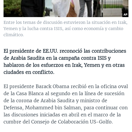
MULTIMEDIA
VENEZUELA
NICARAGUA
ECONOMÍA
PROGRAMAS TV
BRASIL
ENTRETENIMIENTO Y CULTURA
VIDEOS
Entre los temas de discusión estuvieron la situación en Irak,
RADIO
TECNOLOGÍA
FOTOGRAFÍA
EL MUNDO AL DÍA
Yemen y la lucha contra ISIS, así como economía y cambio
climático.
DIRECT
DEPORTES
AUDIOS
FORO INTERAMERICANO
AVANCE INFORMATIVO
DOCUMENTALES DE LA VOA
CIENCIA Y SALUD
VISIÓN 360
AUDIONOTICIAS
El presidente de EE.UU. reconoció las contribuciones
de Arabia Saudita en la campaña contra ISIS y
LAS CLAVES
BUENOS DÍAS AMÉRICA
Learning English
hablaron de los esfuerzos en Irak, Yemen y en otras
PANORAMA
ESTADOS UNIDOS AL DÍA
ciudades en conflicto.
SÍGANOS
EL MUNDO AL DÍA [RADIO]
El presidente Barack Obama recibió en la oficina oval
FORO [RADIO]
de la Casa Blanca al segundo en la línea de sucesión
de la corona de Arabia Saudita y ministro de
DEPORTIVO INTERNACIONAL
Defensa, Mohammed bin Salman, para continuar con
Idiomas
NOTA ECONÓMICA
las discusiones iniciadas en abril en el marco de la
cumbre del Consejo de Colaboración US-Golfo.
ENTRETENIMIENTO